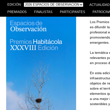
EDICIÓN:
ACTUALIDAD
PREMIADOS
FINALISTAS
PARTICIPANTES
PATROCIN
Los Premios 
es difundir l
profesional e
promoviendo 
emergentes.
La temática 
relevantes p
en proceso d
En esta edici
infraestructu
objetos de re
sobre el terr
elementos qu
a una mejor 
sostenibles y