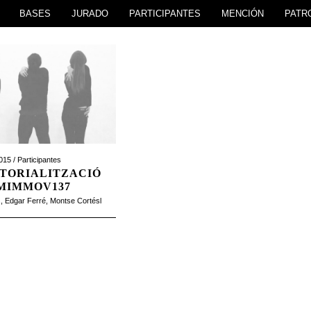
BASES
JURADO
PARTICIPANTES
MENCIÓN
PATR
015 /
Participantes
ITORIALITZACIÓ
MIMMOV137
s
,
Edgar Ferré
,
Montse Cortésl