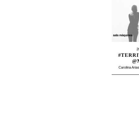
2
#TERR
@
Carolina Aria