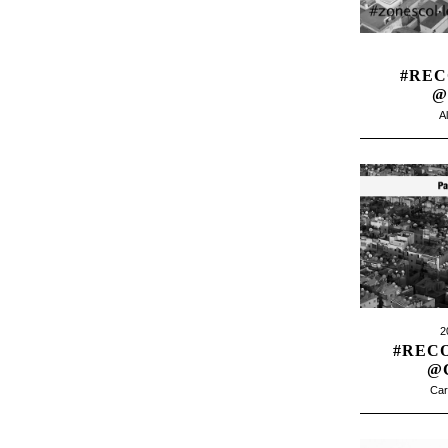
#REC
@
A
2
#REC
@
Car