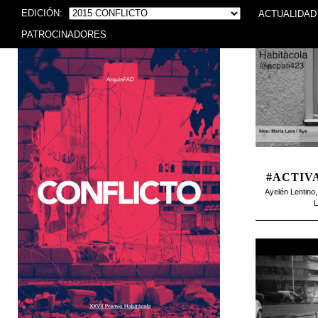
EDICIÓN:
ACTUALIDAD
PATROCINADORES
#ACTIV
Ayelén Lentino
L