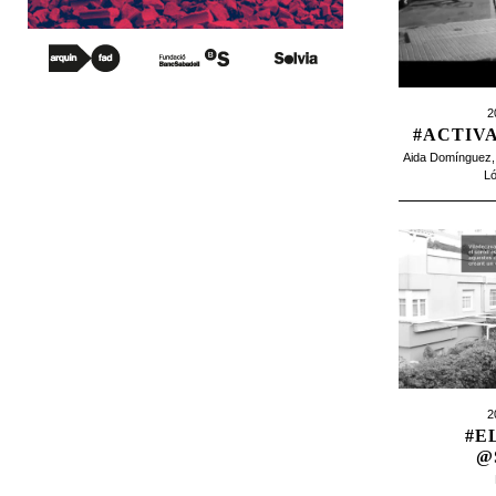
2
#ACTIV
Aida Domínguez
L
2
#E
@