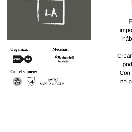
F
impo
háb
Organiza:
Mecenas:
Cream
pod
Con 
Con el soporte:
no p