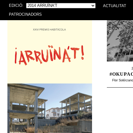
EDICIÓ:
ACTUALITAT
PATROCINADORS
2
#OKUPAC
Flor Solórzan