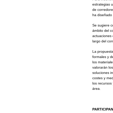
estrategias 
de corredore
ha diseñado 
Se sugiere c
ámbito del c
actuaciones 
largo del cor
La propuesta
formales y d
los material
valorarán lo
soluciones i
costes y med
los recursos
área.
PARTICIPA