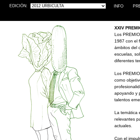
EDICIÓN:
INFO
PR
XXIV PREM
Los PREMIOS
1987 con el 
ámbitos del d
escuelas, so
diferentes t
Los PREMIOS
como objetivo
profesionali
apoyando y p
talentos eme
La temática 
relevantes p
actuales.
Con el impul