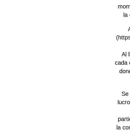
mome
la
(http
Al 
cada e
don
Se 
lucr
part
la co