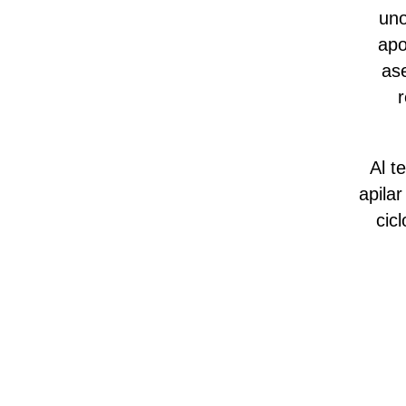
uno
apo
as
Al t
apila
cic