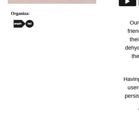
Organiza:
Our
frie
thei
dehyd
the
Having
user
persi