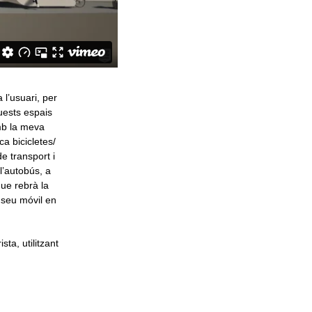
 l’usuari, per
uests espais
amb la meva
a bicicletes/
e transport i
 l’autobús, a
que rebrà la
 seu móvil en
sta, utilitzant