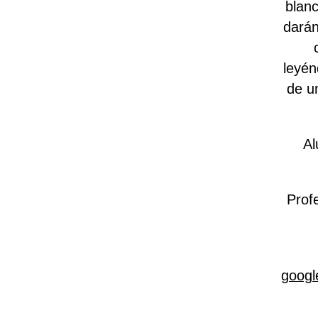
blanc
darán
leyén
de u
Al
Prof
googl