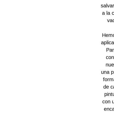
salva
a la 
va
Hemos
aplic
Par
con
nue
una p
form
de c
pint
con u
enca