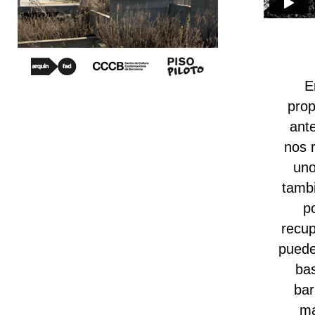
E
prop
ant
nos 
uno
tambi
p
recup
puede
bas
bar
ma