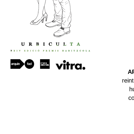
A
rein
h
c