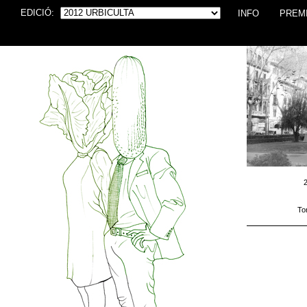
EDICIÓ:
INFO
PREM
2
To