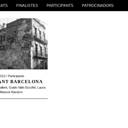
IATS
FINALISTES
PARTICIPANTS
PATROCINADORS
012 /
Participants
ANT BARCELONA
llent
,
Guido Valin Escofet
,
Laura
Massot Navarro