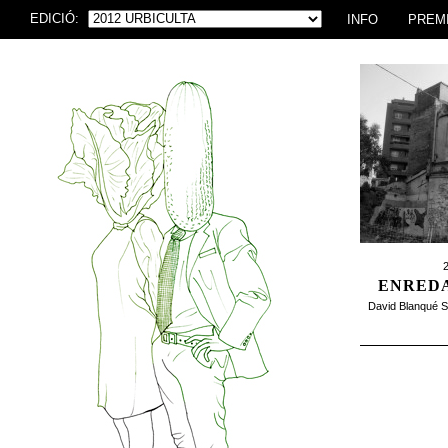
EDICIÓ:
INFO
PREM
2
ENRED
David Blanqué Sa