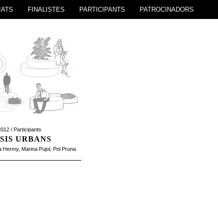
IATS
FINALISTES
PARTICIPANTS
PATROCINADORS
012 /
Participants
SIS URBANS
a Hermy
,
Marina Pujol
,
Pol Pruna