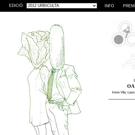
EDICIÓ:
INFO
PREM
2
OA
Irene Vila
,
Laur