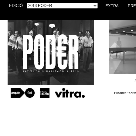
EDICIÓ:
EXTRA
PRE
2
Elisabet Escri