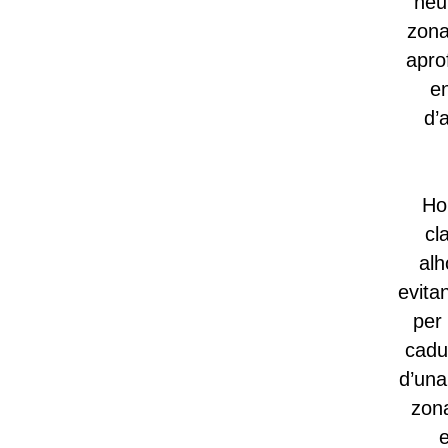
neu
zona
aprof
e
d’
Ho
cl
alh
evita
per 
cadu
d’una
zona
e