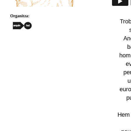
Organitza:
Trob
An
b
homo
ev
per
u
euro
p
Hem d