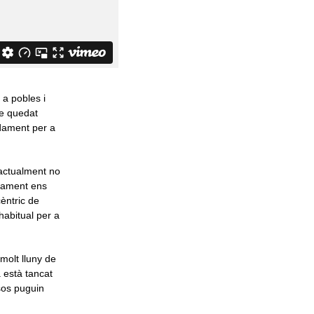
 a pobles i
se quedat
dament per a
 actualment no
etament ens
èntric de
habitual per a
 molt lluny de
 està tancat
sos puguin