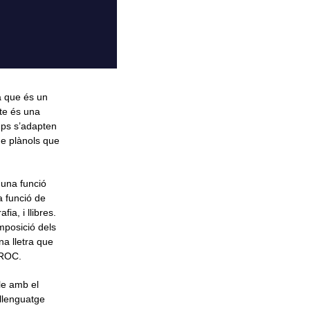
a que és un
te és una
mps s’adapten
de plànols que
 una funció
a funció de
ia, i llibres.
mposició dels
a lletra que
GROC.
cle amb el
llenguatge