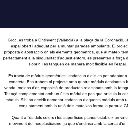
Groc, es troba a Ontinyent (València) a la plaça de la Coronació, j
espai obert i adequat per a muntar parades ambulants. El projec
proposta d’abstracció on els elements geomètrics, que al mateix te
perfectament a la singularitat d’aquest entorn, es presenten a força 
s’obrin i es tanquen de manera molt flexible en l’espai.
Es tracta de mòduls geomètrics i cadascun d’ells es pot adaptar a
concreta. Ens trobem al projecte amb quatre mòduls destinats a l
venda: melons d’or, exposició de productes relacionats amb la fotograf
Tot açò complementat amb un últim mòdul de pas que articula la co
mòduls. S’hi ha decidit nomenar cadascun d’aquests mòduls amb un
conjuntament amb la unió dels mateixos forma la paraula 
Quant a l’ús dels colors i les superfícies planes estableix un vin
moviment del neoplasticisme, ja que s’endinsa amb la cerca d’un 