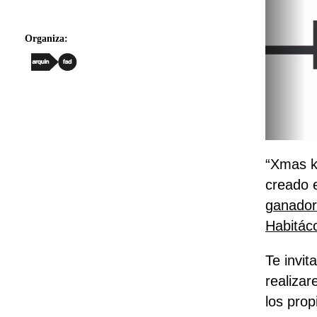
Organiza:
“Xmas k
creado 
ganador
Habitáco
Te invit
realiza
los pro