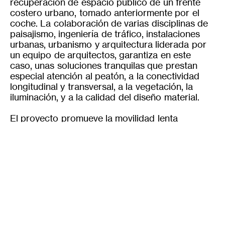
recuperación de espacio público de un frente
costero urbano, tomado anteriormente por el
coche. La colaboración de varias disciplinas de
paisajismo, ingeniería de tráfico, instalaciones
urbanas, urbanismo y arquitectura liderada por
un equipo de arquitectos, garantiza en este
caso, unas soluciones tranquilas que prestan
especial atención al peatón, a la conectividad
longitudinal y transversal, a la vegetación, la
iluminación, y a la calidad del diseño material.
Es
Ca
Pt
El proyecto promueve la movilidad lenta
peatonal y de bicicleta, el transporte público y
las estancias-salón mirador y de juegos. Los
objetivos son sociales y ecológicos y se
inscriben en la tradición europea reciente de
reducción de emisiones de CO2,
atemperamiento del microclima urbano y
accesibilidad universal.