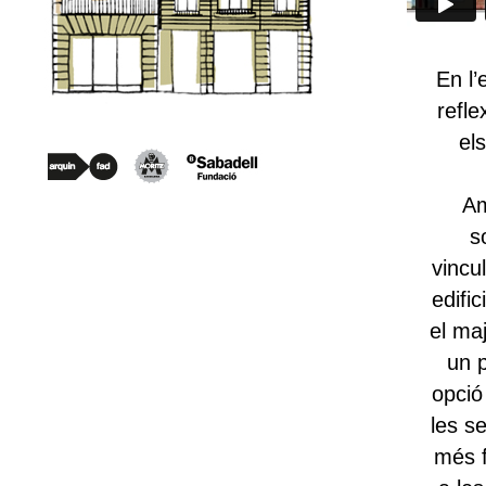
En l’
refle
el
Am
s
vincu
edifi
el ma
un 
opció
les se
més f