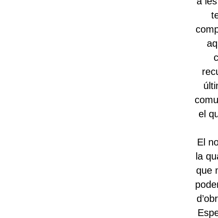
a le
t
compa
aq
c
rec
últ
comun
el q
El no
la qu
que 
poden
d’obr
Espe