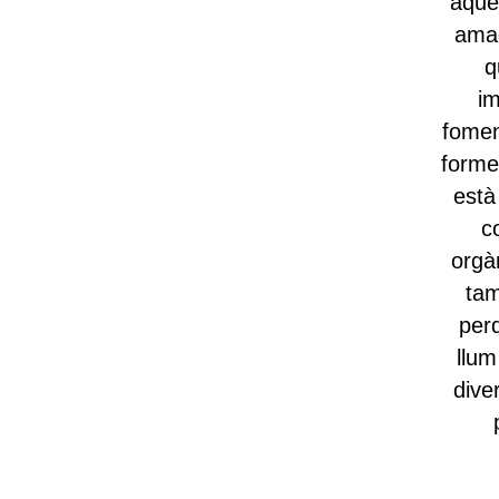
aque
amag
q
im
fomen
forme
està
c
orgà
tam
perq
llum
dive