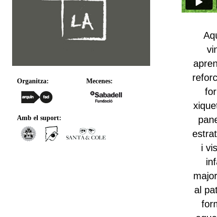
Aqu
vi
apren
refor
Organitza:
Mecenes:
fo
xique
pane
Amb el suport:
estra
i vi
in
major
al pa
for