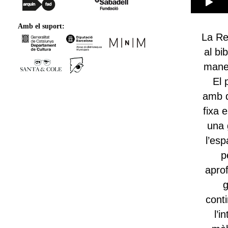
Amb el suport:
La Re
al bi
maner
El 
amb du
fixa 
una 
l’es
p
aprof
g
cont
l’i