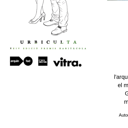
l’arq
el 
G
m
Auto