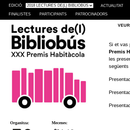
EDICIÓ:
ACTUALITAT
FINALISTES
PARTICIPANTS
PATROCINADORS
VEUR
Si et vas
Premis H
les prese
següents 
Presenta
Presentac
Presentac
Organitza:
Mecenes: