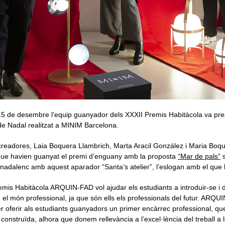
15 de desembre l’equip guanyador dels XXXII Premis Habitàcola va pre
de Nadal realitzat a MINIM Barcelona.
readores, Laia Boquera Llambrich, Marta Aracil González i Maria Boq
que havien guanyat el premi d’enguany amb la proposta
“Mar de pals”
s
t nadalenc amb aquest aparador “Santa’s atelier”, l’eslogan amb el que l
mis Habitàcola ARQUIN-FAD vol ajudar els estudiants a introduir-se i 
 el món professional, ja que són ells els professionals del futur. ARQU
r oferir als estudiants guanyadors un primer encàrrec professional, qu
t construïda, alhora que donem rellevància a l’excel·lència del treball a 