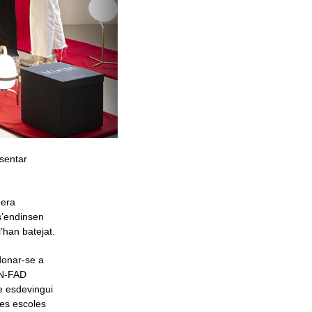
sentar
uera
’endinsen
’han batejat.
donar-se a
IN-FAD
e esdevingui
les escoles