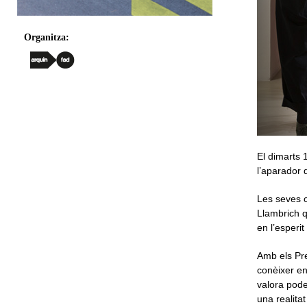
Organitza:
El dimarts 
l’aparador 
Les seves c
Llambrich 
en l’esperi
Amb els Pre
conèixer en
valora pode
una realita