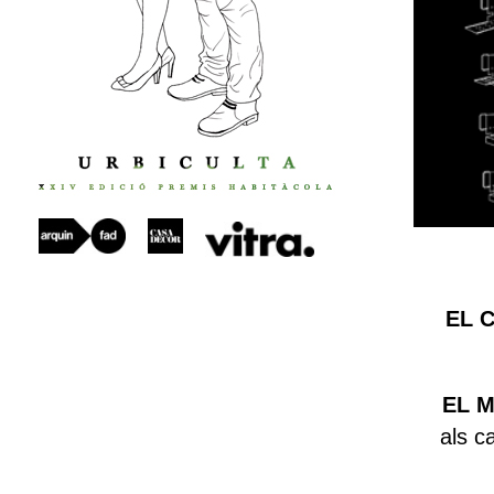
EL 
EL M
als c