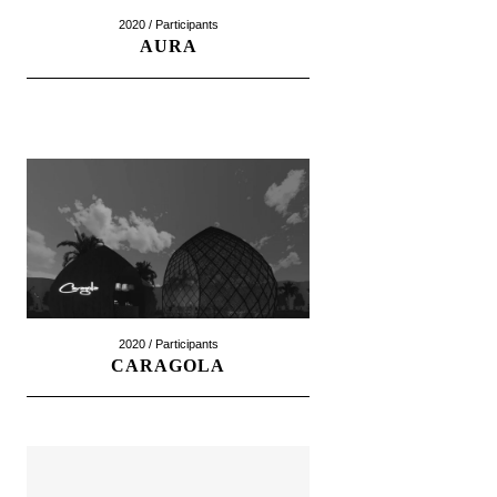
2020 /
Participants
AURA
2020 /
Participants
CARAGOLA