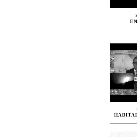
2
E
2
HABITA