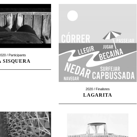
020 /
Participants
A SISQUERA
2020 /
Finalistes
LAGARITA