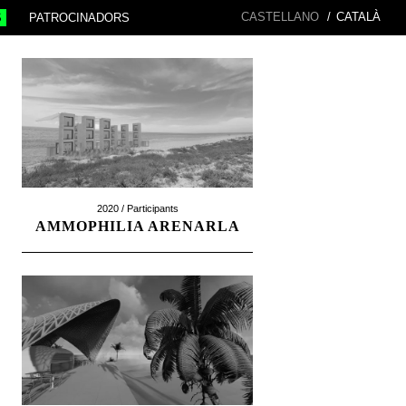
CASTELLANO
/
CATALÀ
S
PATROCINADORS
2020 /
Participants
AMMOPHILIA ARENARLA