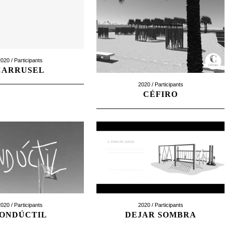
020 /
Participants
CARRUSEL
2020 /
Participants
CÉFIRO
020 /
Participants
2020 /
Participants
ONDÚCTIL
DEJAR SOMBRA