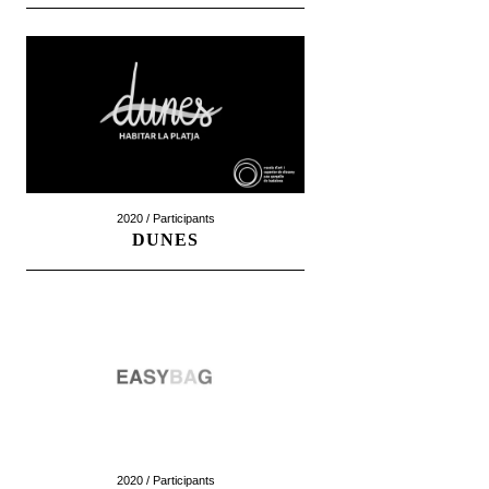
2020 /
Participants
DUNES
2020 /
Participants