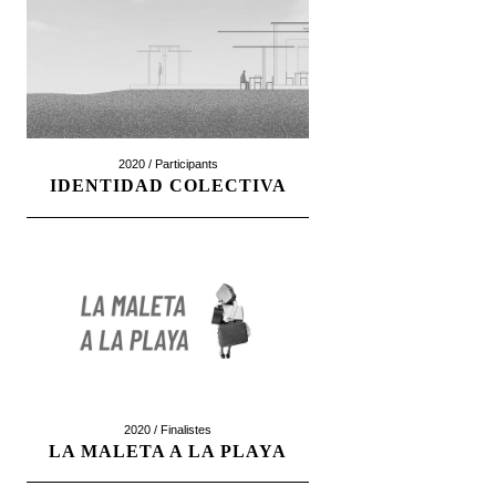
2020 /
Participants
IDENTIDAD COLECTIVA
2020 /
Finalistes
LA MALETA A LA PLAYA