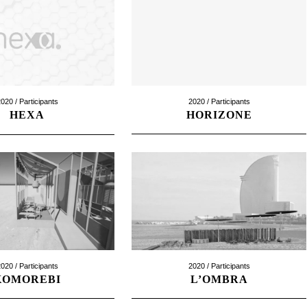
2020 /
Participants
020 /
Participants
HORIZONE
HEXA
020 /
Participants
2020 /
Participants
KOMOREBI
L’OMBRA