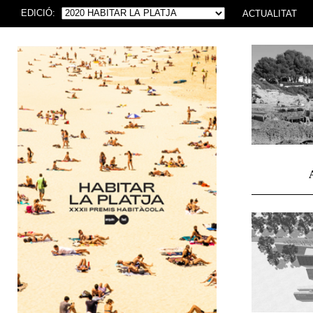
EDICIÓ:
ACTUALITAT