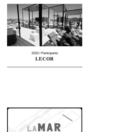
2020 /
Participants
LECOR